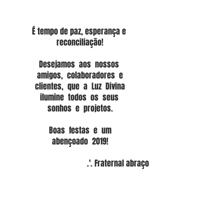
É tempo de paz, esperança e 
reconciliação!
Desejamos  aos  nossos 
amigos,  colaboradores  e
clientes,  que  a  Luz  Divina
ilumine  todos  os  seus 
sonhos  e  projetos.
 Boas  festas  e  um 
abençoado  2019!
.'. Fraternal abraço 