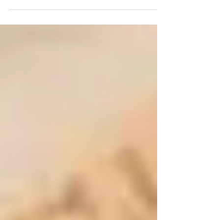
DIGO NÃO! E VOCÊ??? . ' . DIGO NÃO A NOVA
#CPMF. DIGO...