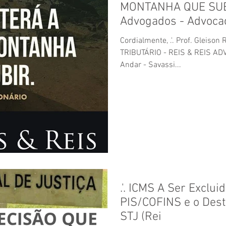
MONTANHA QUE SUBI
Advogados - Advocac
Cordialmente, .'. Prof. Gleis
TRIBUTÁRIO - REIS & REIS ADV
Andar - Savassi...
.'. ICMS A Ser Exclui
PIS/COFINS e o Dest
STJ (Rei