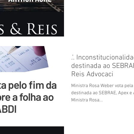
.'. Inconstitucionali
destinada ao SEBRAE
Reis Advocaci
Ministra Rosa Weber vota pela
destinada ao SEBRAE, Apex e
Ministra Rosa...