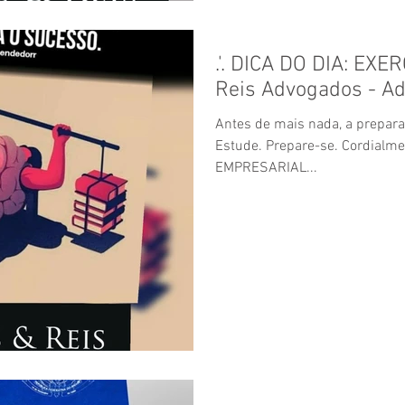
.'. DICA DO DIA: EXE
Reis Advogados - Ad
Antes de mais nada, a prepara
Estude. Prepare-se. Cordialment
EMPRESARIAL...