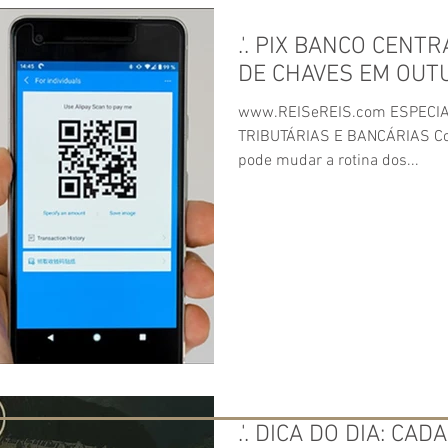
.'. PIX BANCO CENT
DE CHAVES EM OUT
www.REISeREIS.com ESPECIA
TRIBUTÁRIAS E BANCÁRIAS Con
pode mudar a rotina dos...
.'. DICA DO DIA: CA