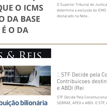
O Superior Tribunal de Justi
determina a exclusão do ICMS
destacado na Nota...
.'. STF Decide pela C
Contribuicoes desti
e ABDI (Rei
STF Decide Pela Constituciona
SEBRAE, APEX e ABDI. O STF, n