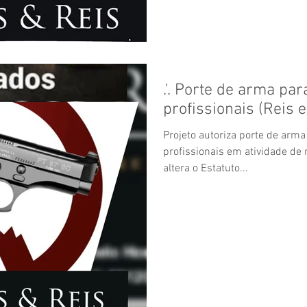
.'. Porte de arma pa
profissionais (Reis 
Projeto autoriza porte de arm
profissionais em atividade de 
altera o Estatuto...