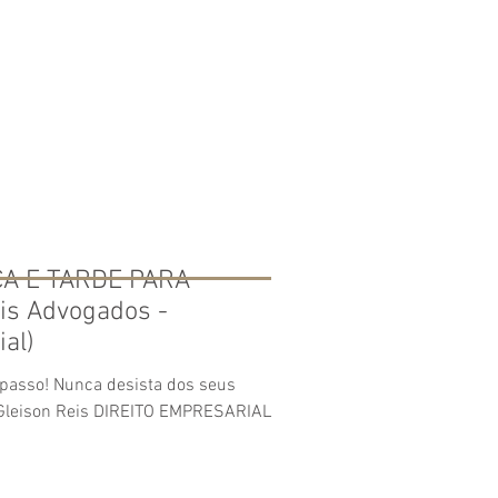
NCA E TARDE PARA
is Advogados -
al)
passo! Nunca desista dos seus
f. Gleison Reis DIREITO EMPRESARIAL