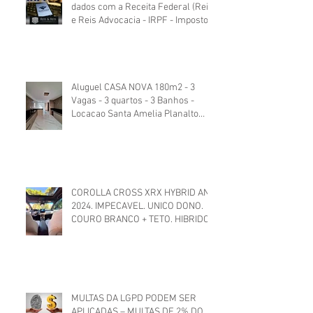
dados com a Receita Federal (Reis
e Reis Advocacia - IRPF - Imposto
de Renda)
Aluguel CASA NOVA 180m2 - 3
Vagas - 3 quartos - 3 Banhos -
Locacao Santa Amelia Planalto
Itapoa Branca. Excelente padrão.
COROLLA CROSS XRX HYBRID ANO
2024. IMPECAVEL. UNICO DONO.
COURO BRANCO + TETO. HIBRIDO
ELETRICO TOYOTA
MULTAS DA LGPD PODEM SER
APLICADAS – MULTAS DE 2% DO