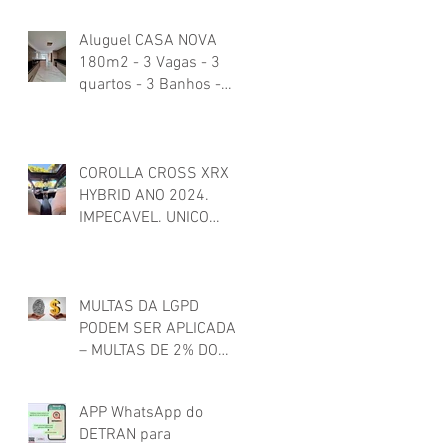
- Imposto de Renda)
Aluguel CASA NOVA
180m2 - 3 Vagas - 3
quartos - 3 Banhos -
Locacao Santa Amelia
Planalto Itapoa Branca.
Excelente padrão.
COROLLA CROSS XRX
HYBRID ANO 2024.
IMPECAVEL. UNICO
DONO. COURO BRANCO
+ TETO. HIBRIDO
ELETRICO TOYOTA
MULTAS DA LGPD
PODEM SER APLICADAS
– MULTAS DE 2% DO
FATURAMENTO ATE
R$50 MILHOES
APP WhatsApp do
DETRAN para