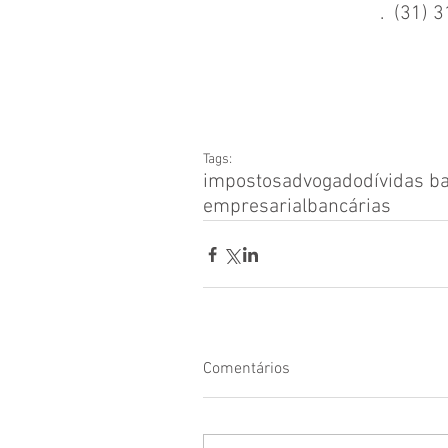
.  (31) 
Tags:
impostos
advogado
dívidas b
empresarial
bancárias
Comentários