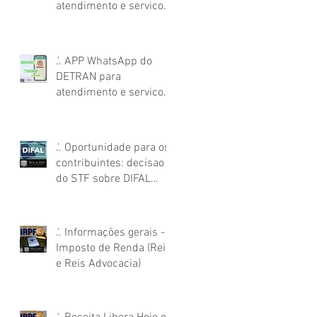
atendimento e servicos
On Line - DETRANBOT -
Reis e Reis Advocacia
.'. APP WhatsApp do
DETRAN para
atendimento e servicos
On Line - DETRANBOT
(Reis e Reis Advocacia)
.'. Oportunidade para os
contribuintes: decisao
do STF sobre DIFAL
(Reis e Reis Advocacia)
.'. Informações gerais -
Imposto de Renda (Reis
e Reis Advocacia)