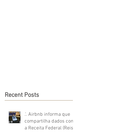
OTÍCIAS & ARTIGOS
CONTATO
More
Recent Posts
.'. Airbnb informa que
compartilha dados com
a Receita Federal (Reis
e Reis Advocacia - IRPF