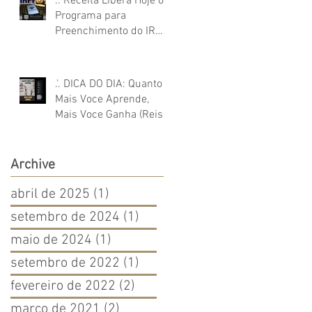
.'. Receita Libera Hoje o
Programa para
Preenchimento do IR
2021 (Reis e Reis
Advocacia)
.'. DICA DO DIA: Quanto
Mais Voce Aprende,
Mais Voce Ganha (Reis e
Reis Advocacia)
Archive
abril de 2025
(1)
1 post
setembro de 2024
(1)
1 post
maio de 2024
(1)
1 post
setembro de 2022
(1)
1 post
fevereiro de 2022
(2)
2 posts
março de 2021
(2)
2 posts