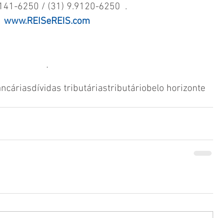
3141-6250 / (31) 9.9120-6250  .
www.REISeREIS.com
.
ancárias
dívidas tributárias
tributário
belo horizonte