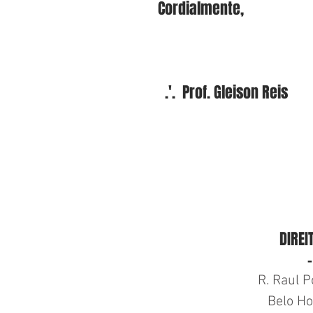
 Cordialmente, 
   .'.  Prof. Gleison Reis
DIREI
-
R. Raul P
Belo Ho