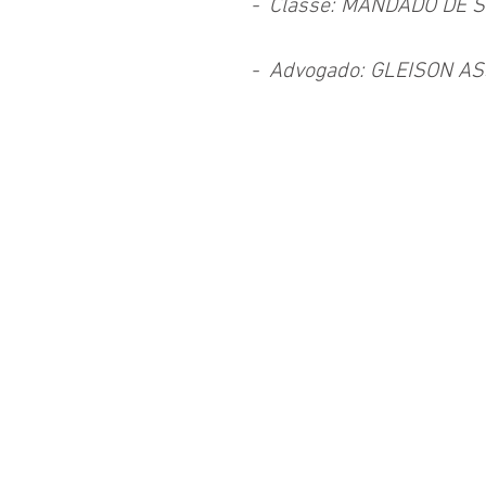
  -  Classe: MANDADO DE
  -  Advogado: GLEISON A