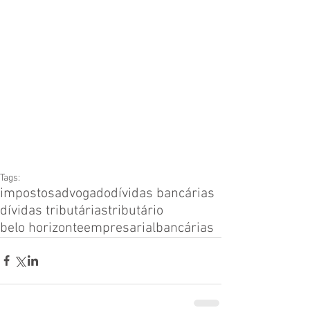
Tags:
impostos
advogado
dívidas bancárias
dívidas tributárias
tributário
belo horizonte
empresarial
bancárias